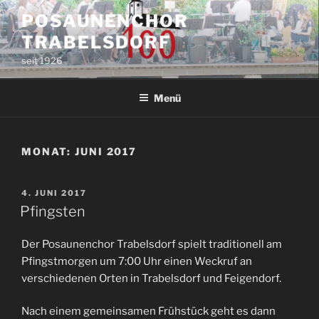
Zum
POSAUNENCHOR
Inhalt
TRABELSDORF
springen
seit 1926
Menü
MONAT:
JUNI 2017
VERÖFFENTLICHT
4. JUNI 2017
AM
Pfingsten
Der Posaunenchor Trabelsdorf spielt traditionell am
Pfingstmorgen um 7:00 Uhr einen Weckruf an
verschiedenen Orten in Trabelsdorf und Feigendorf.
Nach einem gemeinsamen Frühstück geht es dann