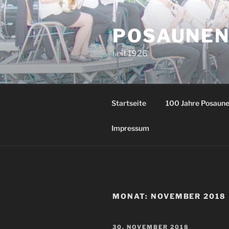
Zum
Inhalt
POSAUNEN
springen
seit 1926
Startseite
100 Jahre Posaun
Impressum
MONAT:
NOVEMBER 2018
VERÖFFENTLICHT
30. NOVEMBER 2018