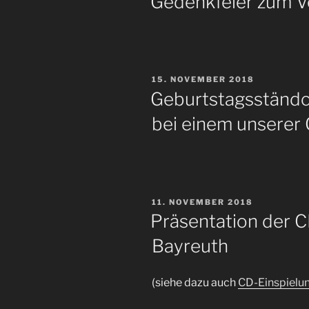
Gedenkfeier zum V
VERÖFFENTLICHT
15. NOVEMBER 2018
AM
Geburtstagsständc
bei einem unserer
VERÖFFENTLICHT
11. NOVEMBER 2018
AM
Präsentation der C
Bayreuth
(siehe dazu auch
CD-Einspielu