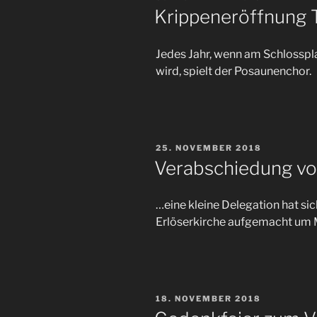
AM
Krippeneröffnung 
Jedes Jahr, wenn am Schlosspla
wird, spielt der Posaunenchor.
VERÖFFENTLICHT
25. NOVEMBER 2018
AM
Verabschiedung vo
…eine kleine Delegation hat si
Erlöserkirche aufgemacht um 
VERÖFFENTLICHT
18. NOVEMBER 2018
AM