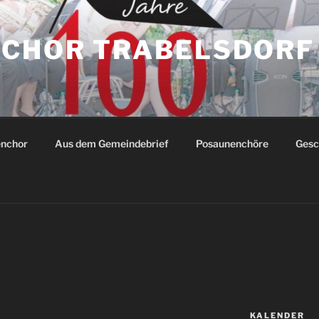
CHOR TRABELSDORF
enchor
Aus dem Gemeindebrief
Posaunenchöre
Gesc
KALENDER