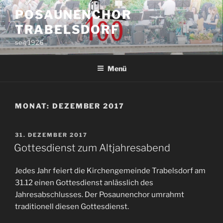
Zum
POSAUNENCHOR
Inhalt
TRABELSDORF
springen
seit 1926
Menü
MONAT:
DEZEMBER 2017
VERÖFFENTLICHT
31. DEZEMBER 2017
AM
Gottesdienst zum Altjahresabend
Jedes Jahr feiert die Kirchengemeinde Trabelsdorf am
31.12 einen Gottesdienst anlässlich des
Jahresabschlusses. Der Posaunenchor umrahmt
traditionell diesen Gottesdienst.