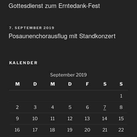
AM
Gottesdienst zum Erntedank-Fest
VERÖFFENTLICHT
7. SEPTEMBER 2019
AM
Posaunenchorausflug mit Standkonzert
KALENDER
September 2019
M
D
M
D
F
S
S
1
2
3
4
5
6
7
8
9
10
11
12
13
14
15
16
17
18
19
20
21
22