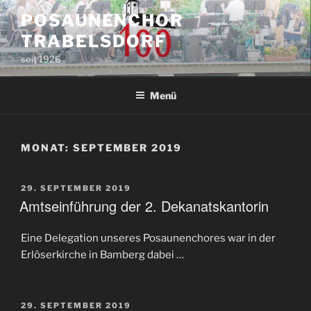
Zum
POSAUNENCHOR
Inhalt
TRABELSDORF
springen
seit 1926
Menü
MONAT:
SEPTEMBER 2019
VERÖFFENTLICHT
29. SEPTEMBER 2019
AM
Amtseinführung der 2. Dekanatskantorin
Eine Delegation unseres Posaunenchores war in der
Erlöserkirche in Bamberg dabei …
VERÖFFENTLICHT
29. SEPTEMBER 2019