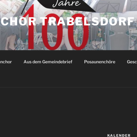
CHOR TRABELSDORF
enchor
Aus dem Gemeindebrief
Posaunenchöre
Gesc
KALENDER