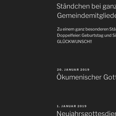
AM
Ständchen bei gan
Gemeindemitglied
Zu einem ganz besonderen Stän
Doppelfeier: Geburtstag und 
GLÜCKWUNSCH!!
VERÖFFENTLICHT
20. JANUAR 2019
AM
Ökumenischer Gott
VERÖFFENTLICHT
1. JANUAR 2019
AM
Neujahrsgottesdie