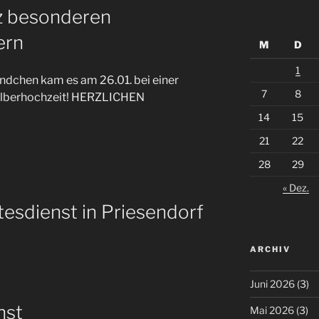
z besonderen
ern
M
D
1
dchen kam es am 26.01. bei einer
7
8
Silberhochzeit! HERZLICHEN
14
15
21
22
28
29
« Dez.
esdienst in Priesendorf
ARCHIV
Juni 2026
(3)
nst
Mai 2026
(3)