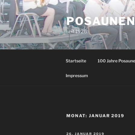
Zum
Inhalt
POSAUNEN
springen
seit 1926
Startseite
100 Jahre Posaun
Impressum
MONAT:
JANUAR 2019
VERÖFFENTLICHT
26. JANUAR 2019