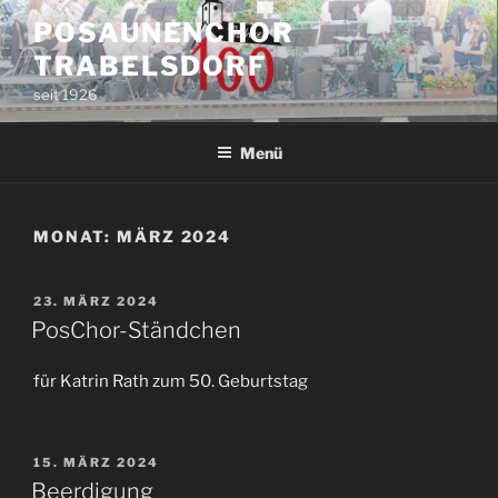
Zum
POSAUNENCHOR
Inhalt
TRABELSDORF
springen
seit 1926
Menü
MONAT:
MÄRZ 2024
VERÖFFENTLICHT
23. MÄRZ 2024
AM
PosChor-Ständchen
für Katrin Rath zum 50. Geburtstag
VERÖFFENTLICHT
15. MÄRZ 2024
AM
Beerdigung