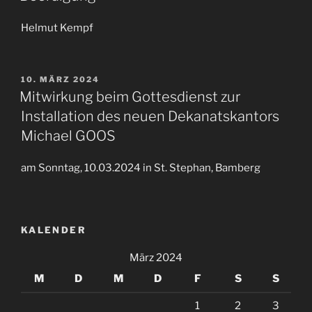
Helmut Kempf
VERÖFFENTLICHT
10. MÄRZ 2024
AM
Mitwirkung beim Gottesdienst zur
Installation des neuen Dekanatskantors
Michael GOOS
am Sonntag, 10.03.2024 in St. Stephan, Bamberg
KALENDER
März 2024
M
D
M
D
F
S
S
1
2
3