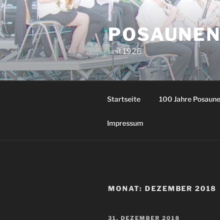
Zum
Inhalt
POSAUNEN
springen
seit 1926
Startseite
100 Jahre Posaun
Impressum
MONAT:
DEZEMBER 2018
VERÖFFENTLICHT
31. DEZEMBER 2018