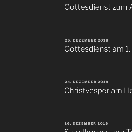
AM
Gottesdienst zum 
VERÖFFENTLICHT
25. DEZEMBER 2018
AM
Gottesdienst am 1.
VERÖFFENTLICHT
24. DEZEMBER 2018
AM
Christvesper am H
VERÖFFENTLICHT
16. DEZEMBER 2018
AM
Standkonzert am T