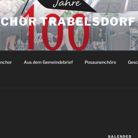
CHOR TRABELSDORF
enchor
Aus dem Gemeindebrief
Posaunenchöre
Gesc
KALENDER