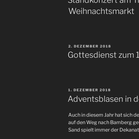
Weihnachtsmarkt
VERÖFFENTLICHT
2. DEZEMBER 2018
AM
Gottesdienst zum 1
VERÖFFENTLICHT
1. DEZEMBER 2018
AM
Adventsblasen in 
Auch in diesem Jahr hat sich d
auf den Weg nach Bamberg ge
Sand spielt immer der Dekana