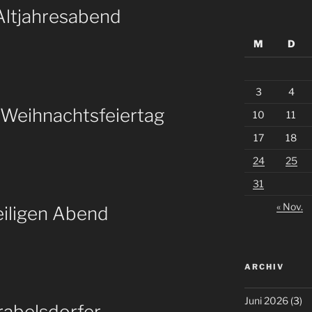
Altjahresabend
M
D
3
4
 Weihnachtsfeiertag
10
11
17
18
24
25
31
« Nov.
eiligen Abend
ARCHIV
Juni 2026
(3)
rabelsdorfer