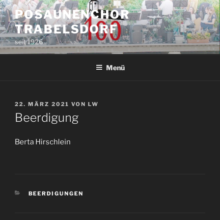
Zum
POSAUNENCHOR
Inhalt
TRABELSDORF
springen
seit 1926
Menü
VERÖFFENTLICHT
22. MÄRZ 2021
VON
LW
AM
Beerdigung
Berta Hirschlein
KATEGORIEN
BEERDIGUNGEN