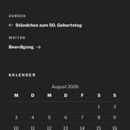
Beitragsnavigation
Vorheriger
ZURÜCK
Beitrag
Ständchen zum 50. Geburtstag
Nächster
WEITER
Beitrag
Beerdigung
KALENDER
August 2026
M
D
M
D
F
S
S
1
2
3
4
5
6
7
8
9
10
11
12
13
14
15
16