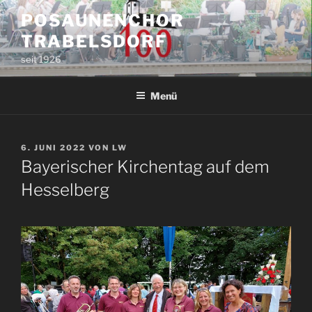
Zum
POSAUNENCHOR
Inhalt
TRABELSDORF
springen
seit 1926
Menü
VERÖFFENTLICHT
6. JUNI 2022
VON
LW
AM
Bayerischer Kirchentag auf dem
Hesselberg