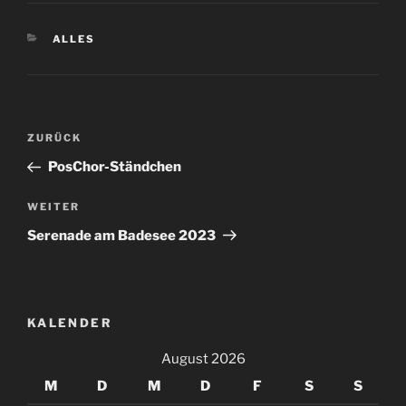
KATEGORIEN
ALLES
Beitragsnavigation
Vorheriger
ZURÜCK
Beitrag
PosChor-Ständchen
Nächster
WEITER
Beitrag
Serenade am Badesee 2023
KALENDER
August 2026
M
D
M
D
F
S
S